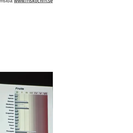
emsida:
www.friskochfri.se