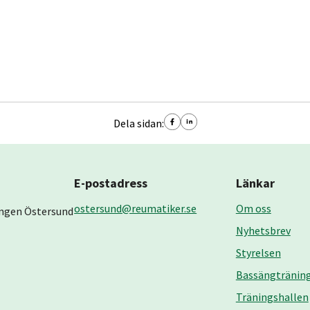
Dela sidan:
E-postadress
Länkar
ostersund@reumatiker.se
Om oss
ngen Östersund
Nyhetsbrev
Styrelsen
Bassängtränin
Träningshallen