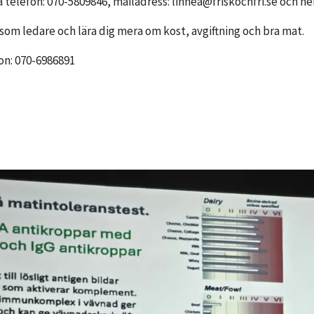
å telefon: 070-5809846, mailadress: linnea@friskochfri.se och h
om ledare och lära dig mera om kost, avgiftning och bra mat.
on: 070-6986891