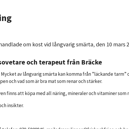
ing
andlade om kost vid långvarig smärta, den 10 mars 20
sovetare och terapeut från Bräcke
ycket av långvarig smärta kan komma från ”läckande tarm” och
pen och vad som är bra mat som renar och stärker.
ven finns att köpa med all näring, mineraler och vitaminer som
ch insikter.