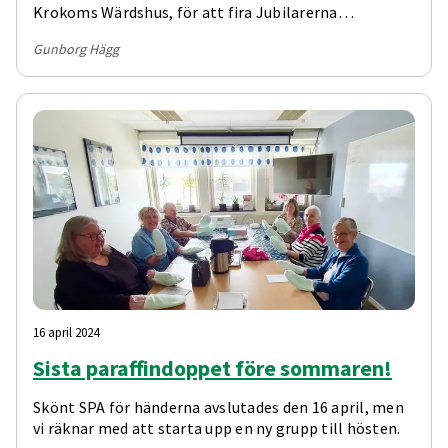
Krokoms Wärdshus, för att fira Jubilarerna
Reumatikerföreningarna Östersund och Krokom!
Gunborg Hägg
Kjell-Erik och Markus från Offerdal, riktiga
stämningshöjare, spelade och underhöll oss tills
maten var framdukad. Efter maten, så var det
lottdragning med mycket vinster, men först fick vi
skönsång av Simonetta, som bjöd oss på en
egenskriven låt! Mycket trevligt initiativ! Festen
avslutades med mycket skratt, då Axel, drängen från
Föllinge Farsen och Jan Sundberg, som sig själv kom
med sina funderingar.
16 april 2024
Sista paraffindoppet före sommaren!
Skönt SPA för händerna avslutades den 16 april, men
vi räknar med att starta upp en ny grupp till hösten.