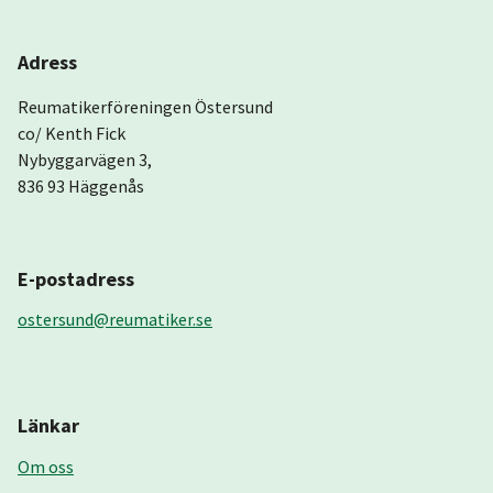
Adress
Reumatikerföreningen Östersund
co/ Kenth Fick
Nybyggarvägen 3,
836 93 Häggenås
E-postadress
ostersund@reumatiker.se
Länkar
Om oss