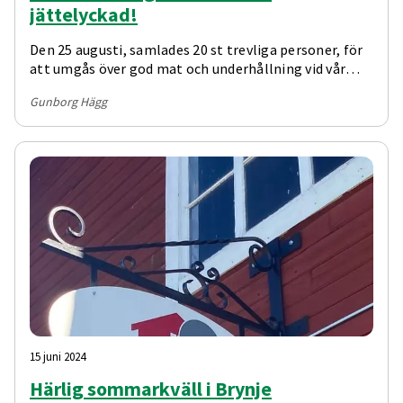
jättelyckad!
Den 25 augusti, samlades 20 st trevliga personer, för
att umgås över god mat och underhållning vid vår
årliga surströmmingsfest!
Gunborg Hägg
15 juni 2024
Härlig sommarkväll i Brynje